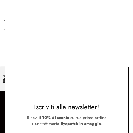
Tuberosa Olio Viso Nutriente
Sublime Elixir Oil | Olio
Illuminante e Nutriente
€
33.00
€
36.00
–
€
49.00
SUPPORTO
Filtri
Termini e condizioni
Metodi di pagamento e spedizione
Contattaci
Iscriviti alla newsletter!
SEGUICI
Ricevi il
10% di sconto
sul tuo primo ordine
Instagram
+ un trattamento
Eyepatch in omaggio
.
Facebook