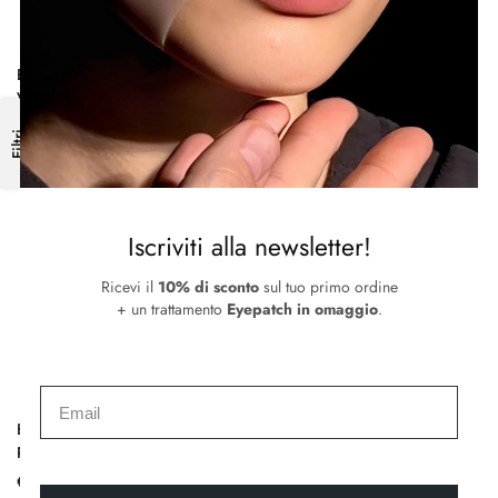
Essential Face Cream | Crema
Intensive Face Cream | Crema
Viso Idratante
Viso Rigenerante
€
70.00
€
70.00
Filtri
Iscriviti alla newsletter!
Ricevi il
10% di sconto
sul tuo primo ordine
+ un trattamento
Eyepatch in omaggio
.
Black Mask | Maschera
White Mask | Maschera
Purificante Anti-Punti Neri
all’Argilla Bianca Purificante
€
35.00
€
40.00