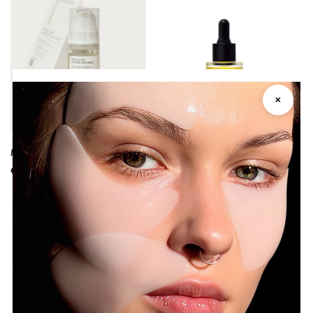
✕
Mousse Detergente Micellare
Tuberosa Olio Viso Nutriente
€
26.00
€
33.00