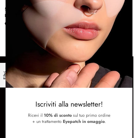
Silver Opale | Cofanetto
Silver Opale | Cofanetto
Labbra Opale Limited Edition
Labbra 2 Opale Limited Edition
€
42.00
€
64.00
SUPPORTO
Filtri
Termini e condizioni
Metodi di pagamento e spedizione
Contattaci
SEGUICI
Iscriviti alla newsletter!
Instagram
Ricevi il
10% di sconto
sul tuo primo ordine
Facebook
+ un trattamento
Eyepatch in omaggio
.
Store Locator
Newsletter