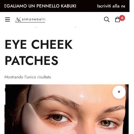
UN PENNELLO KABUKI
Iscriviti alla newsletter e ottieni i
0
Eye & Cheek patches
EYE CHEEK
PATCHES
Mostrando l'unico risultato
Filtri
Ordinamento predefinito
✕