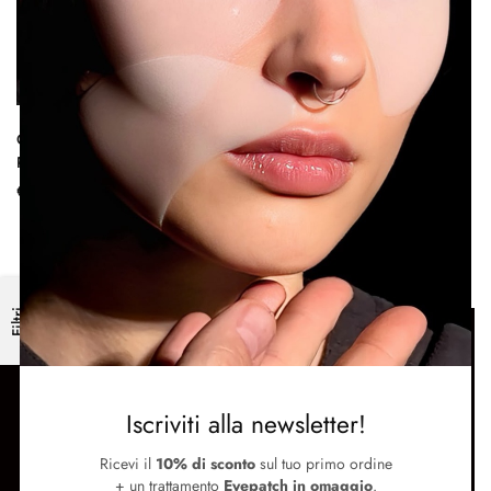
Over Size Eye & Cheek
Patches | Trattamento Intensivo
Anti-Età
€
12.00
–
€
40.00
Filtri
SUPPORTO
Termini e condizioni
Metodi di pagamento e spedizione
Iscriviti alla newsletter!
Contattaci
SEGUICI
Ricevi il
10% di sconto
sul tuo primo ordine
+ un trattamento
Eyepatch in omaggio
.