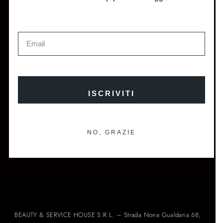
Instagram
Facebook
Store Locator
Newsletter
ISCRIVITI E OTTIENI IL 10% DI SCONTO SUL TUO
PRIMO ORDINE
ISCRIVITI
NO, GRAZIE
ISCRIVITI ALLA NEWSLETTER →
BEAUTY & SERVICE HOUSE S.R.L. – Strada Nona Gualdaria 68,