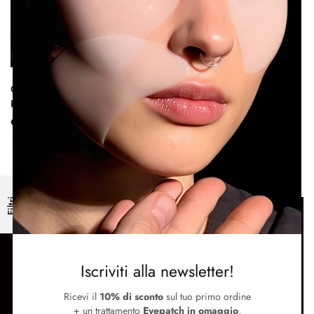
Over Size Eye & Cheek
Patches | Trattamento Intensivo
Anti-Età
€
12.00
–
€
40.00
Filtri
SUPPORTO
Termini e condizioni
Metodi di pagamento e spedizione
Iscriviti alla newsletter!
Contattaci
SEGUICI
Ricevi il
10% di sconto
sul tuo primo ordine
+ un trattamento
Eyepatch in omaggio
.