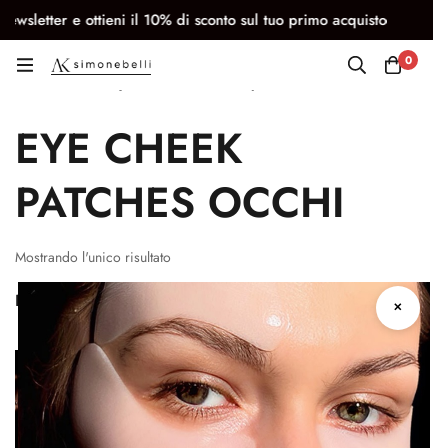
ewsletter e ottieni il 10% di sconto sul tuo primo acquisto
C
0
Eye & Cheek patches
EYE CHEEK
PATCHES OCCHI
Mostrando l'unico risultato
Filtri
Ordinamento predefinito
✕