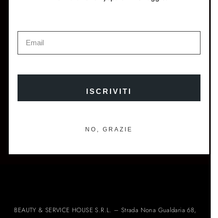
Instagram
Facebook
Store Locator
Newsletter
ISCRIVITI E OTTIENI IL 10% DI SCONTO SUL TUO
PRIMO ORDINE
ISCRIVITI
NO, GRAZIE
ISCRIVITI ALLA NEWSLETTER →
BEAUTY & SERVICE HOUSE S.R.L. – Strada Nona Gualdaria 68,