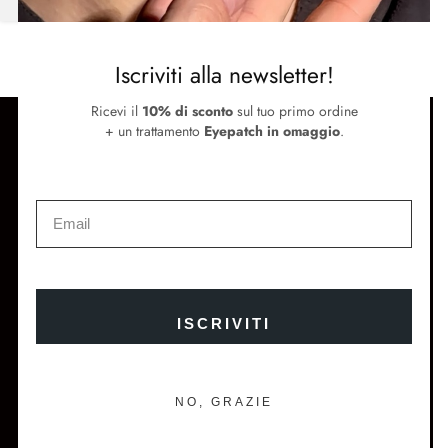
Iscriviti alla newsletter!
Ricevi il
10% di sconto
sul tuo primo ordine
SUPPORTO
+ un trattamento
Eyepatch in omaggio
.
Termini e condizioni
Metodi di pagamento e spedizione
Contattaci
SEGUICI
Instagram
Facebook
ISCRIVITI
Store Locator
Newsletter
NO, GRAZIE
ISCRIVITI E OTTIENI IL 10% DI SCONTO SUL TUO
PRIMO ORDINE