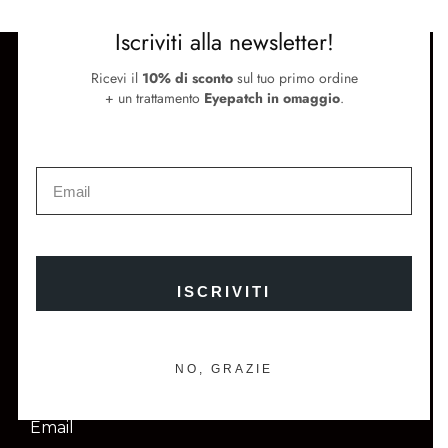
Iscriviti alla newsletter!
SUPPORTO
Ricevi il
10% di sconto
sul tuo primo ordine
+ un trattamento
Eyepatch in omaggio
.
Termini e condizioni
Metodi di pagamento e spedizione
Contattaci
SEGUICI
Instagram
Facebook
Store Locator
Newsletter
ISCRIVITI
ISCRIVITI E OTTIENI IL 10% DI SCONTO SUL TUO
PRIMO ORDINE
NO, GRAZIE