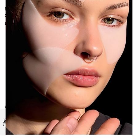
Fifty Powder | Cipria Protettiva
Compact Powder | Cipria
SPF 50
Compatta
€
45.00
€
35.00
Compact Powder Refill
€
30.00
Filtri