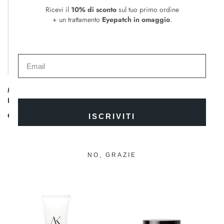
Ricevi il
10% di sconto
sul tuo primo ordine
+ un trattamento
Eyepatch in omaggio
.
Mini Suede Shopper | Borsa di
Secret Lip Balm Pochette
Li
Pelle Scamosciata
Ro
€
90.00
€
25.00
€
ISCRIVITI
NO, GRAZIE
Potrebbe piacerti anche