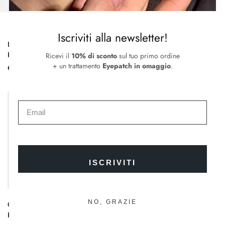
Iscriviti alla newsletter!
Lips Collection Shine Cream |
Gothic Lipstick | Rossetto
Rossetto Cremoso e Idratante
Cremoso Colore Intenso
Ricevi il
10% di sconto
sul tuo primo ordine
+ un trattamento
Eyepatch in omaggio
.
€
27.00
€
25.00
ISCRIVITI
NO, GRAZIE
Color Cream Matte Lipstick |
Kit Mini Lipstick I Mini Rossetti
Rossetto Matitone Matt
Kit