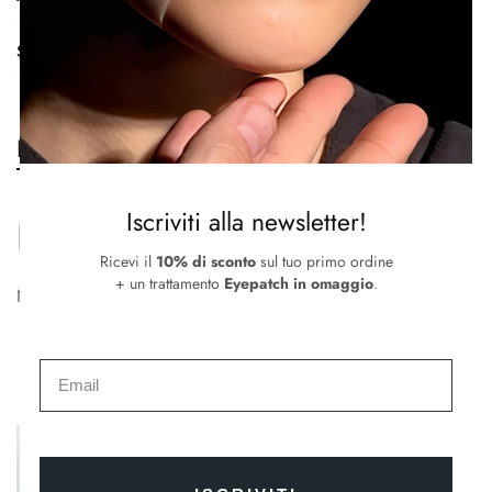
Smaltimento
Recensioni
Iscriviti alla newsletter!
Recensioni
Ricevi il
10% di sconto
sul tuo primo ordine
+ un trattamento
Eyepatch in omaggio
.
Non ci sono ancora recensioni.
Prodotti correlati