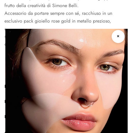
frutto della creatività di Simone Belli.
Accessorio da portare sempre con sé, racchiuso in un
esclusivo pack gioiello rose gold in metallo prezioso,
arricchito con un rafﬁnato disegno giapponese e uno
specchietto per un’applicazione perfetta, sempre e
✕
ovunque.
Descrizione
Informazioni aggiuntive
Ingredienti
Avvertenze e Conservazione