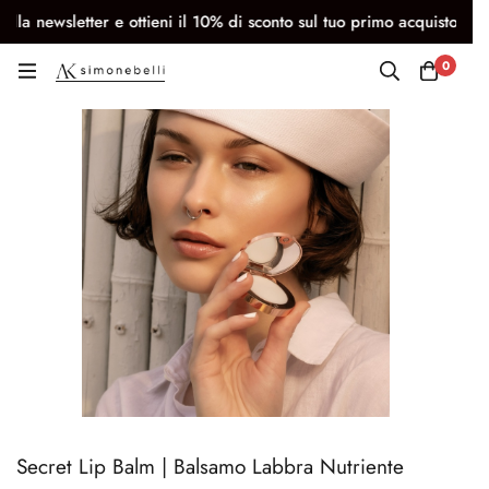
wsletter e ottieni il 10% di sconto sul tuo primo acquisto
CO
0
Secret Lip Balm | Balsamo Labbra Nutriente