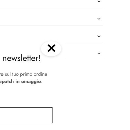
✕
la newsletter!
to
sul tuo primo ordine
epatch in omaggio
.