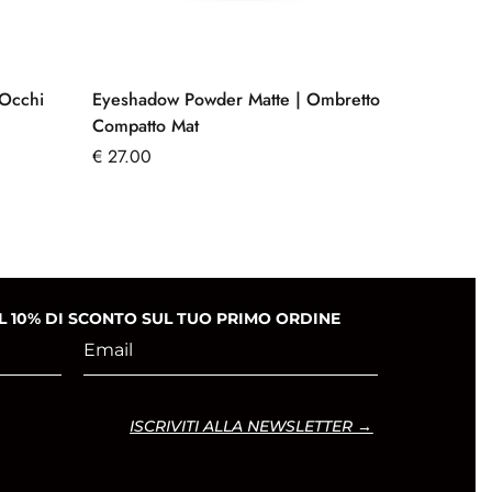
 Occhi
Eyeshadow Powder Matte | Ombretto
Mascara
Compatto Mat
€
24.00
€
27.00
 IL 10% DI SCONTO SUL TUO PRIMO ORDINE
ISCRIVITI ALLA NEWSLETTER →