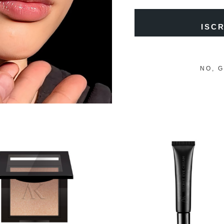
nsioni.
ISCR
NO, 
Prodotti correlati