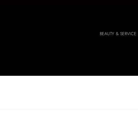
BEAUTY & SERVICE 
Graphic Liner Carbon Black | Eyeliner Alta P
€
25.00