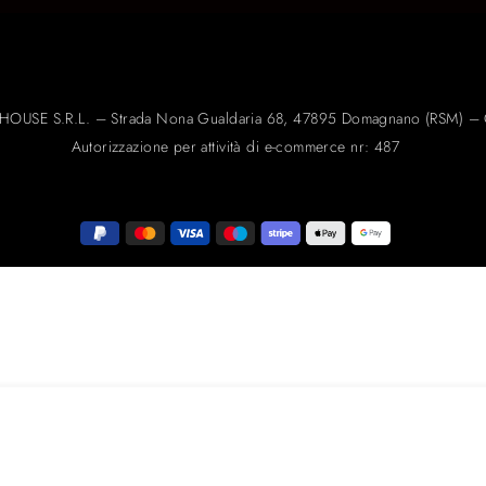
HOUSE S.R.L. – Strada Nona Gualdaria 68, 47895 Domagnano (RSM) –
Autorizzazione per attività di e-commerce nr: 487
recisione