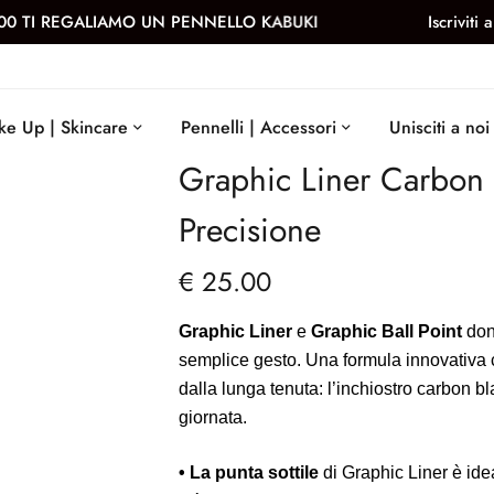
ENNELLO KABUKI
Iscriviti alla newsletter e ottieni i
e Up | Skincare
Pennelli | Accessori
Unisciti a noi
Graphic Liner Carbon B
Precisione
€
25.00
Graphic Liner
e
Graphic Ball Point
dona
semplice gesto. Una formula innovativa che
dalla lunga tenuta: l’inchiostro carbon bl
giornata.
• La punta sottile
di Graphic Liner è idea